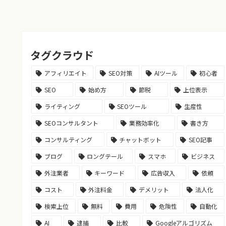
タグクラウド
アフィリエイト
SEO対策
AIツール
初心者
SEO
始め方
節税
上位表示
ライティング
SEOツール
生産性
SEOコンサルタント
業務効率化
書き方
コンサルティング
チャットボット
SEO記事
ブログ
ロングテール
スマホ
ビジネス
外注業者
キーワード
広告収入
依頼
コスト
外注料金
デメリット
法人化
検索上位
無料
費用
危険性
自動化
AI
逮捕
比較
Googleアルゴリズム