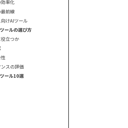
の効率化
の最前線
向けAIツール
Iツールの選び方
に役立つか
認
合性
マンスの評価
ツール10選