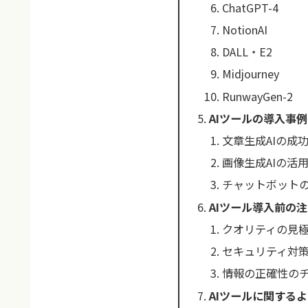
ChatGPT-4
NotionAI
DALL・E2
Midjourney
RunwayGen-2
AIツールの導入事
文章生成AIの成
画像生成AIの活
チャットボット
AIツール導入前の
クオリティの見
セキュリティ対
情報の正確性の
AIツールに関する